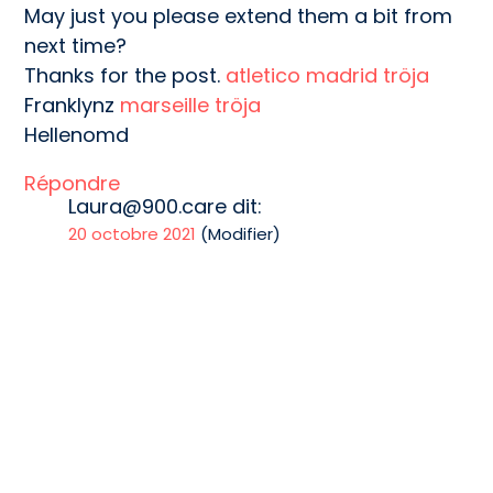
May just you please extend them a bit from
next time?
Thanks for the post.
atletico madrid tröja
Franklynz
marseille tröja
Hellenomd
Répondre
Laura@900.care
dit:
20 octobre 2021
(Modifier)
Hello, thank you for your message.
Your suggestion is noted !
Répondre