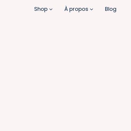
Shop
À propos
Blog
Mission
Gel douche
Dentifrice
2,49€
2,49€
par gel douche
pour 6
pastilles