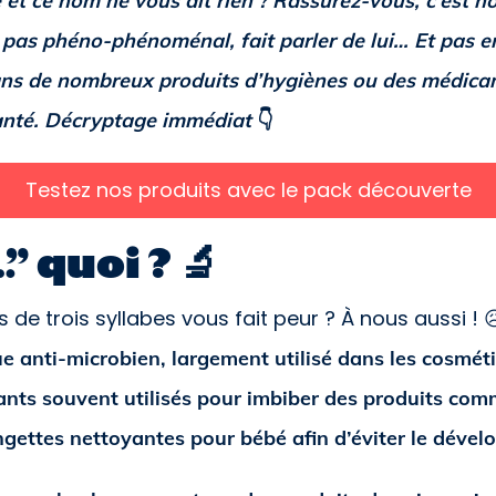
 et ce nom ne vous dit rien ? Rassurez-vous, c’est n
f pas phéno-phénoménal, fait parler de lui… Et pas 
ns de nombreux produits d’hygiènes ou des médicame
anté. Décryptage immédiat
👇
Testez nos produits avec le pack découverte
 quoi ? 🔬
 de trois syllabes vous fait peur ? À nous aussi ! 
e anti-microbien, largement utilisé dans les cosmét
nts souvent utilisés pour imbiber des produits comm
ngettes nettoyantes pour bébé afin d’éviter le déve