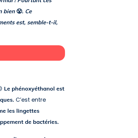
ormal ! Pourtant ces
en bien
😤
. Ce
nts est, semble-t-il,
😥
Le phénoxyéthanol est
C’est entre
iques.
e les lingettes
loppement de bactéries.