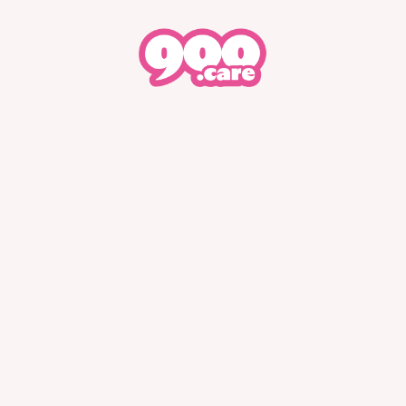
Presse
FAQ
Où nous t
Déo bille
Shampoing
P
2,49€
3,33€
2
par déo bille
par shampoing