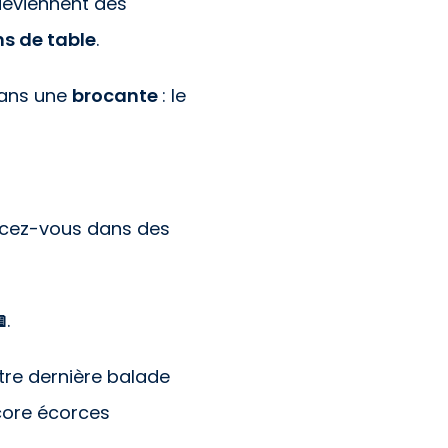
eviennent des
ns de table
.
dans une
brocante
: le
ncez-vous dans des

.
tre dernière balade
core écorces