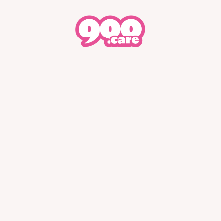
Presse
FAQ
Où nous t
Déo bille
Shampoing
P
2,49€
3,33€
2
par déo bille
par shampoing