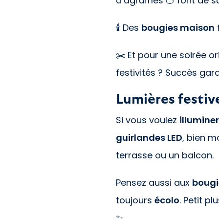
d’agrumes 🍊 font de s
🕯️ Des
bougies maison
f
✂️ Et pour une soirée o
festivités ? Succès gara
Lumières festiv
Si vous voulez
illumine
guirlandes LED
, bien 
terrasse ou un balcon.
Pensez aussi aux
bougie
toujours
écolo
. Petit plu
✨