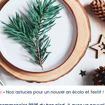
s
»
Nos astuces pour un nouvel an écolo et festif !