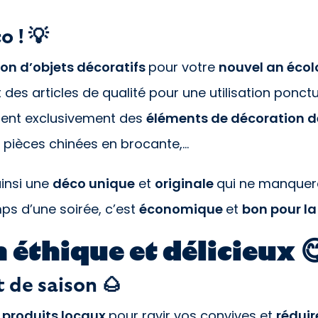
o ! 💡
ion d’objets décoratifs
pour votre
nouvel an écol
des articles de qualité pour une utilisation ponctu
sent exclusivement des
éléments de décoration 
 pièces chinées en brocante,…
insi une
déco unique
et
originale
qui ne manquera
ps d’une soirée, c’est
économique
et
bon pour la
n éthique et délicieux 
t de saison 🌰
s
produits locaux
pour ravir vos convives et
réduir