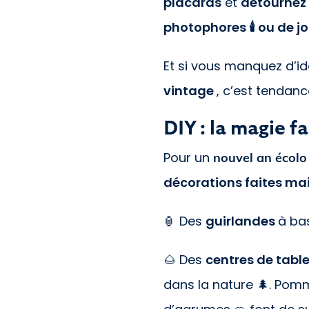
placards
et
détournez
photophores 🕯️ ou de jo
Et si vous manquez d’
vintage
, c’est tendanc
DIY : la magie f
Pour un
nouvel an écolo
décorations faites ma
🏮 Des
guirlandes
à ba
🌰 Des
centres de tabl
dans la nature 🌲. Pom