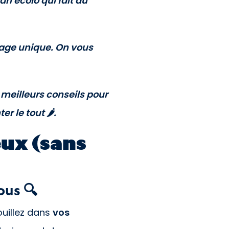
n écolo qui fait du
usage unique. On vous
s meilleurs conseils pour
 le tout 🌶️.
eux (sans
ous 🔍
Fouillez dans
vos