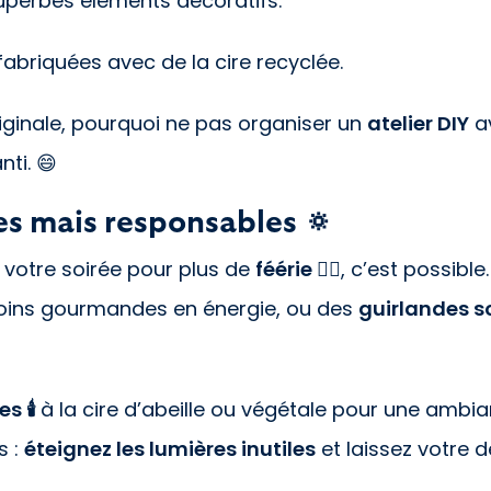
uperbes éléments décoratifs.
abriquées avec de la cire recyclée.
riginale, pourquoi ne pas organiser un
atelier DIY
av
nti. 😄
es mais responsables 🔅
r
votre soirée pour plus de
féérie 🧚‍♂️
, c’est possibl
moins gourmandes en énergie, ou des
guirlandes s
s 🕯️
à la cire d’abeille ou végétale pour une ambi
s :
éteignez les lumières inutiles
et laissez votre dé