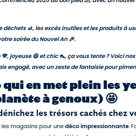
 commenciez 2025 du bon pied 🦶, avec un nouvel a
e déchets 🚮, les excès inutiles et les produits à 
otre soirée du Nouvel An 🎉.
, joyeuse 😄 et chic 👠, ça vous tente ? Voici no
s engagé, avec un zeste de fantaisie pour pimenter
o qui en met plein les y
planète à genoux) 🤩
dénichez les trésors cachés chez v
r les magasins pour une
déco impressionnante
. 