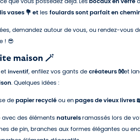
ce que vous possédez déjà. Les
bocaux en verre
d
lis vases 💐 et
les
foulards sont parfait en chemi
idées, demandez autour de vous, ou rendez-vous 
e ! 😎
aite maison 🪄
et
, enfilez vos gants de
créateurs 👐
et la
inventif
ison
. Quelques idées :
se de
papier recyclé
ou en
pages de vieux livres 
e
avec des éléments
naturels
ramassés lors de vo
mes de pin, branches aux formes élégantes ou en