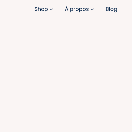
Shop
À propos
Blog
Mission
Gel douche
Dentifrice
2,49€
2,49€
par gel douche
pour 6
pastilles