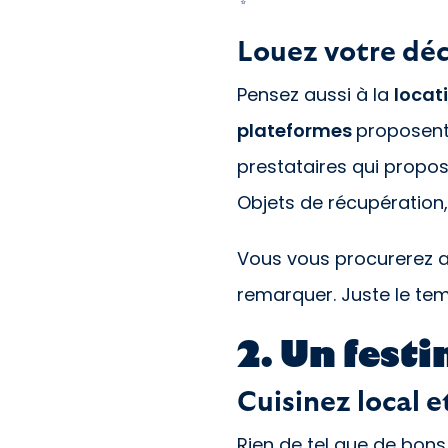
Louez votre déc
Pensez aussi à la
locat
plateformes
proposent 
prestataires qui propo
Objets de récupération,
Vous vous procurerez a
remarquer. Juste le tem
2. Un festi
Cuisinez local e
Rien de tel que de bon