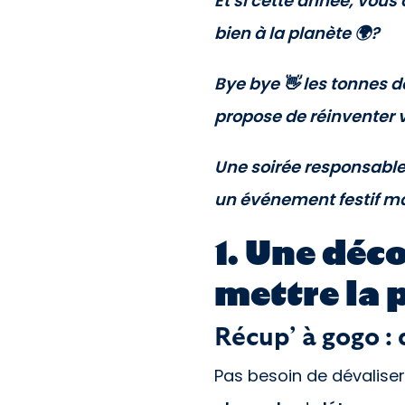
Et si cette année, vous
bien à la planète 🌍?
Bye bye 👋 les tonnes d
propose de réinventer v
Une soirée responsable 
un événement festif mai
1. Une déc
mettre la 
Récup’ à gogo : 
Pas besoin de dévalise