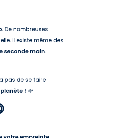
o
. De nombreuses
elle. Il existe même des
de seconde main
.
 pas de se faire
 planète
! 🌱

e votre empreinte