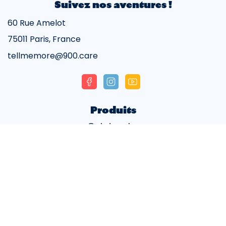
Suivez nos aventures !
60 Rue Amelot
75011 Paris, France
tellmemore@900.care
Facebook
Instagram
YouTube
Produits
Gel douche
Dentifrice
Mousse mains
Déodorant
Bain de bouche
Eau micellaire