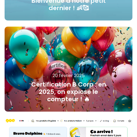
Bienvenue à notre petit
dernier ! 👶🥰
20 février 2025
Certification B Corp : en
2025, on explose le
compteur ! 🔥