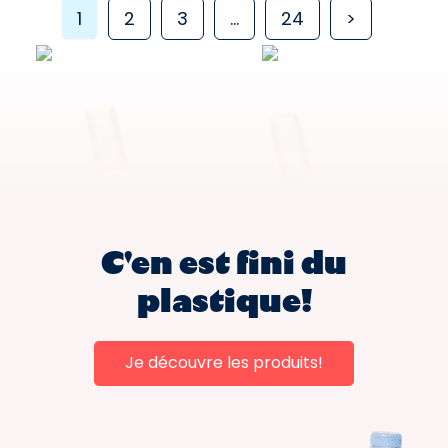
1
2
3
…
24
>
C'en est fini du
plastique!
Je découvre les produits!