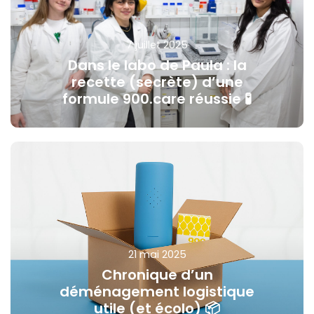
7 juillet 2025
Dans le labo de Paula : la
recette (secrète) d’une
formule 900.care réussie 🧪
21 mai 2025
Chronique d’un
déménagement logistique
utile (et écolo) 📦